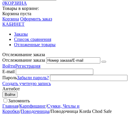
0
КОРЗИНА
Товары в корзине:
Корзина пуста
Корзина
Оформить заказ
КАБИНЕТ
Заказы
Список сравнения
Отложенные товары
Отслеживание заказа
Отслеживание заказа
Войти
Регистрация
E-mail
Пароль
Забыли пароль?
Создать учетную запись
Антибот
Войти
Запомнить
Главная
/
Карпфишинг
/
Сумки, Чехлы и
Коробки
/
Поводочницы
/
Поводочница Korda Chod Safe