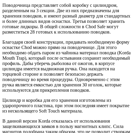
Поводочница представляет собой коробку с цилиндром,
разделенным на 3 секции. Две из них предназначены для
хранения поводков, и имеют разный диаметр для стандартных
и более длинных видов оснастки. Третья позволяет хранить
готовые лидкоры. В общей сложности в Chod Safe могут
разместиться 28 готовых к использованию поводков.
Благодаря своей конструкции, придавать необходимую форму
оснастке Chod можно прямо на поводочнице. Для этого
необходимо обдать паром из чайника материал поводка (Korda
Mouth Trap), который после остывания сохранит необходимый
профиль. Дабы уберечь рыболова от ожогов, в корпусе
цилиндра имеется выдвижная ручка. Она находится на
торцевой стороне и позволяет безопасно держать
поводочницу во время процедуры. Одновременно с этим
ручка является емкостью для хранения 30 иголок, которые
используются для прикрепления поводков.
Цилиндр и коробка для его хранения изготовлены из
ударопрочного пластика, при этом последняя имеет покрытие
из нескользящего Soft Touch материала.
В данной версии Korda отказалась от использования
защелкивающихся замков в пользу магнитных клипс. Сила
магнитов подобрана таким образом, что не позволит створкам