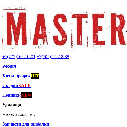
+7(777)162-10-01
+7(705)111-18-88
Ресейл
Хиты продаж
HIT
Скидки
SALE
Новинки
NEW
Удилища
Назад к главному
Запчасти для рыбалки