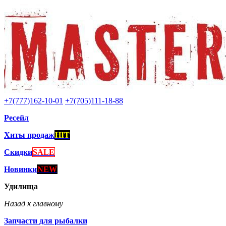
+7(777)162-10-01
+7(705)111-18-88
Ресейл
Хиты продаж
HIT
Скидки
SALE
Новинки
NEW
Удилища
Назад к главному
Запчасти для рыбалки