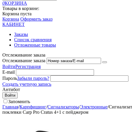
0
КОРЗИНА
Товары в корзине:
Корзина пуста
Корзина
Оформить заказ
КАБИНЕТ
Заказы
Список сравнения
Отложенные товары
Отслеживание заказа
Отслеживание заказа
Войти
Регистрация
E-mail
Пароль
Забыли пароль?
Создать учетную запись
Антибот
Войти
Запомнить
Главная
/
Карпфишинг
/
Сигнализаторы
/
Электронные
/
Сигнализа
поклевки Carp Pro Cratus 4+1 с пейджером