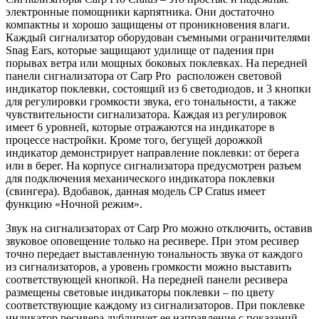
электронные помощники карпятника. Они достаточно
компактны и хорошо защищены от проникновения влаги.
Каждый сигнализатор оборудован съемными ограничителями
Snag Ears, которые защищают удилище от падения при
порывах ветра или мощных боковых поклевках. На передней
панели сигнализатора от Carp Pro расположен световой
индикатор поклевки, состоящий из 6 светодиодов, и 3 кнопки
для регулировки громкости звука, его тональности, а также
чувствительности сигнализатора. Каждая из регулировок
имеет 6 уровней, которые отражаются на индикаторе в
процессе настройки. Кроме того, бегущей дорожкой
индикатор демонстрирует направление поклевки: от берега
или в берег. На корпусе сигнализатора предусмотрен разъем
для подключения механического индикатора поклевки
(свингера). Вдобавок, данная модель CP Cratus имеет
функцию «Ночной режим».
Звук на сигнализаторах от Carp Pro можно отключить, оставив
звуковое оповещение только на ресивере. При этом ресивер
точно передает выставленную тональность звука от каждого
из сигнализаторов, а уровень громкости можно выставить
соответствующей кнопкой. На передней панели ресивера
размещены световые индикаторы поклевки – по цвету
соответствующие каждому из сигнализаторов. При поклевке
индикатор ресивера дублирует ее направление с показаний