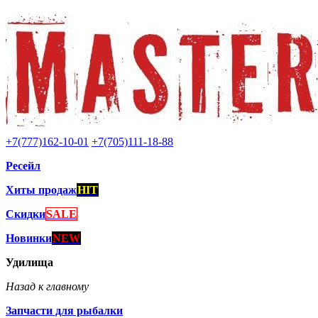
+7(777)162-10-01
+7(705)111-18-88
Ресейл
Хиты продаж
HIT
Скидки
SALE
Новинки
NEW
Удилища
Назад к главному
Запчасти для рыбалки