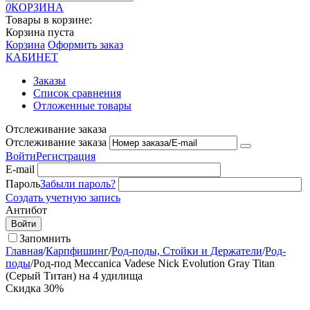
0
КОРЗИНА
Товары в корзине:
Корзина пуста
Корзина
Оформить заказ
КАБИНЕТ
Заказы
Список сравнения
Отложенные товары
Отслеживание заказа
Отслеживание заказа
Войти
Регистрация
E-mail
Пароль
Забыли пароль?
Создать учетную запись
Антибот
Войти
Запомнить
Главная
/
Карпфишинг
/
Род-поды, Стойки и Держатели
/
Род-
поды
/
Род-под Meccanica Vadese Nick Evolution Gray Titan
(Серый Титан) на 4 удилища
Скидка
30%