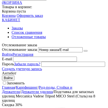
0
КОРЗИНА
Товары в корзине:
Корзина пуста
Корзина
Оформить заказ
КАБИНЕТ
Заказы
Список сравнения
Отложенные товары
Отслеживание заказа
Отслеживание заказа
Войти
Регистрация
E-mail
Пароль
Забыли пароль?
Создать учетную запись
Антибот
Войти
Запомнить
Главная
/
Карпфишинг
/
Род-поды, Стойки и
Держатели
/
Держатели удилищ
/
Подставка для запасных
удилищ Meccanica Vadese Tripod MICO Steel (Сталь) на 8
удилищ
Скидка
30%