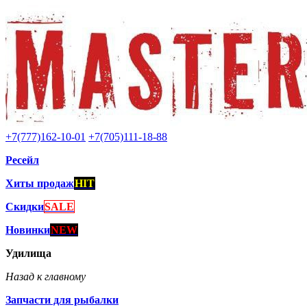
+7(777)162-10-01
+7(705)111-18-88
Ресейл
Хиты продаж
HIT
Скидки
SALE
Новинки
NEW
Удилища
Назад к главному
Запчасти для рыбалки