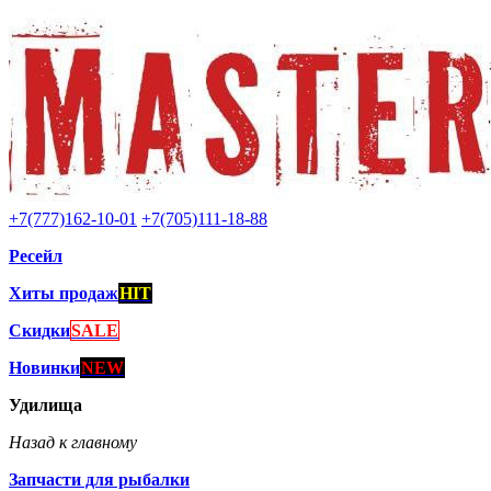
+7(777)162-10-01
+7(705)111-18-88
Ресейл
Хиты продаж
HIT
Скидки
SALE
Новинки
NEW
Удилища
Назад к главному
Запчасти для рыбалки