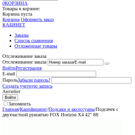
0
КОРЗИНА
Товары в корзине:
Корзина пуста
Корзина
Оформить заказ
КАБИНЕТ
Заказы
Список сравнения
Отложенные товары
Отслеживание заказа
Отслеживание заказа
Войти
Регистрация
E-mail
Пароль
Забыли пароль?
Создать учетную запись
Антибот
Войти
Запомнить
Главная
/
Карпфишинг
/
Подсаки и аксессуары
/
Подсачек с
двухчастной рукоятью FOX Horizon X4 42" 8ft