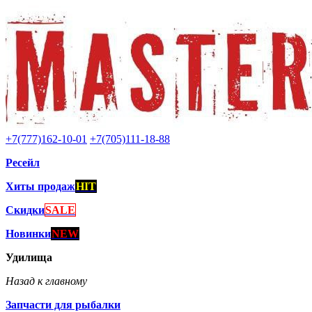
+7(777)162-10-01
+7(705)111-18-88
Ресейл
Хиты продаж
HIT
Скидки
SALE
Новинки
NEW
Удилища
Назад к главному
Запчасти для рыбалки