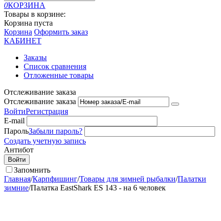
0
КОРЗИНА
Товары в корзине:
Корзина пуста
Корзина
Оформить заказ
КАБИНЕТ
Заказы
Список сравнения
Отложенные товары
Отслеживание заказа
Отслеживание заказа
Войти
Регистрация
E-mail
Пароль
Забыли пароль?
Создать учетную запись
Антибот
Войти
Запомнить
Главная
/
Карпфишинг
/
Товары для зимней рыбалки
/
Палатки
зимние
/
Палатка EastShark ES 143 - на 6 человек