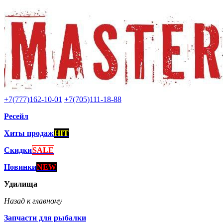
+7(777)162-10-01
+7(705)111-18-88
Ресейл
Хиты продаж
HIT
Скидки
SALE
Новинки
NEW
Удилища
Назад к главному
Запчасти для рыбалки