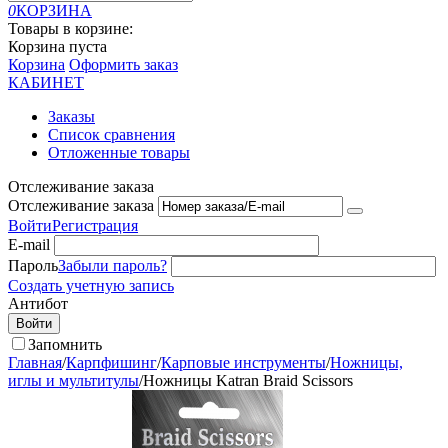
0
КОРЗИНА
Товары в корзине:
Корзина пуста
Корзина
Оформить заказ
КАБИНЕТ
Заказы
Список сравнения
Отложенные товары
Отслеживание заказа
Отслеживание заказа
Войти
Регистрация
E-mail
Пароль
Забыли пароль?
Создать учетную запись
Антибот
Войти
Запомнить
Главная
/
Карпфишинг
/
Карповые инструменты
/
Ножницы,
иглы и мультитулы
/
Ножницы Katran Braid Scissors