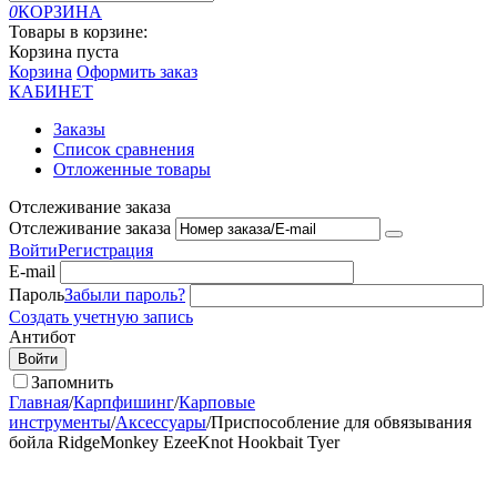
0
КОРЗИНА
Товары в корзине:
Корзина пуста
Корзина
Оформить заказ
КАБИНЕТ
Заказы
Список сравнения
Отложенные товары
Отслеживание заказа
Отслеживание заказа
Войти
Регистрация
E-mail
Пароль
Забыли пароль?
Создать учетную запись
Антибот
Войти
Запомнить
Главная
/
Карпфишинг
/
Карповые
инструменты
/
Аксессуары
/
Приспособление для обвязывания
бойла RidgeMonkey EzeeKnot Hookbait Tyer