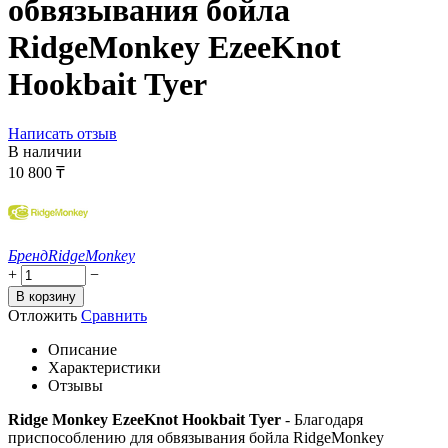
обвязывания бойла
RidgeMonkey EzeeKnot
Hookbait Tyer
Написать отзыв
В наличии
10 800
₸
Бренд
RidgeMonkey
+
−
В корзину
Отложить
Сравнить
Описание
Характеристики
Отзывы
Ridge Monkey EzeeKnot Hookbait Tyer
- Благодаря
приспособлению для обвязывания бойла RidgeMonkey