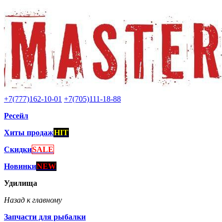
+7(777)162-10-01
+7(705)111-18-88
Ресейл
Хиты продаж
HIT
Скидки
SALE
Новинки
NEW
Удилища
Назад к главному
Запчасти для рыбалки