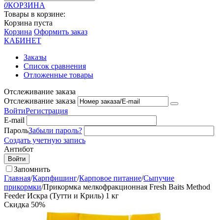
0
КОРЗИНА
Товары в корзине:
Корзина пуста
Корзина
Оформить заказ
КАБИНЕТ
Заказы
Список сравнения
Отложенные товары
Отслеживание заказа
Отслеживание заказа
Войти
Регистрация
E-mail
Пароль
Забыли пароль?
Создать учетную запись
Антибот
Войти
Запомнить
Главная
/
Карпфишинг
/
Карповое питание
/
Сыпучие
прикормки
/
Прикормка мелкофракционная Fresh Baits Method
Feeder Искра (Тутти и Криль) 1 кг
Скидка
50%