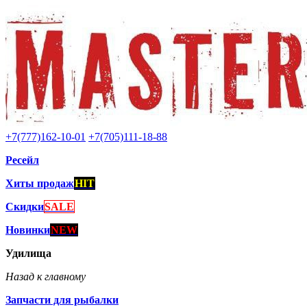
+7(777)162-10-01
+7(705)111-18-88
Ресейл
Хиты продаж
HIT
Скидки
SALE
Новинки
NEW
Удилища
Назад к главному
Запчасти для рыбалки