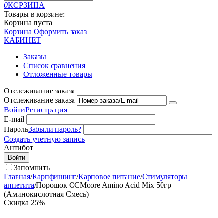
0
КОРЗИНА
Товары в корзине:
Корзина пуста
Корзина
Оформить заказ
КАБИНЕТ
Заказы
Список сравнения
Отложенные товары
Отслеживание заказа
Отслеживание заказа
Войти
Регистрация
E-mail
Пароль
Забыли пароль?
Создать учетную запись
Антибот
Войти
Запомнить
Главная
/
Карпфишинг
/
Карповое питание
/
Стимуляторы
аппетита
/
Порошок CCMoore Amino Acid Mix 50гр
(Аминокислотная Смесь)
Скидка
25%