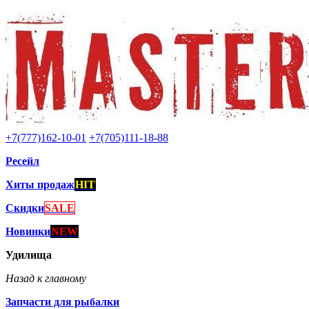
+7(777)162-10-01
+7(705)111-18-88
Ресейл
Хиты продаж
HIT
Скидки
SALE
Новинки
NEW
Удилища
Назад к главному
Запчасти для рыбалки