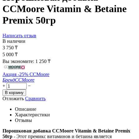
CCMoore Vitamin & Betaine
Premix 50гр
Написать отзыв
В наличии
3 750
₸
5 000
₸
Вы экономите:
1 250
₸
Акция -25% CCMoore
Бренд
CCMoore
+
−
В корзину
Отложить
Сравнить
Описание
Характеристики
Отзывы
Порошковая добавка CCMoore Vitamin & Betaine Premix
50гр
- Этот премикс витаминов и бетаина является