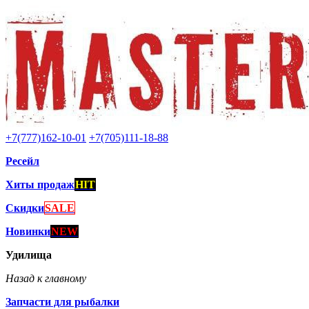
+7(777)162-10-01
+7(705)111-18-88
Ресейл
Хиты продаж
HIT
Скидки
SALE
Новинки
NEW
Удилища
Назад к главному
Запчасти для рыбалки