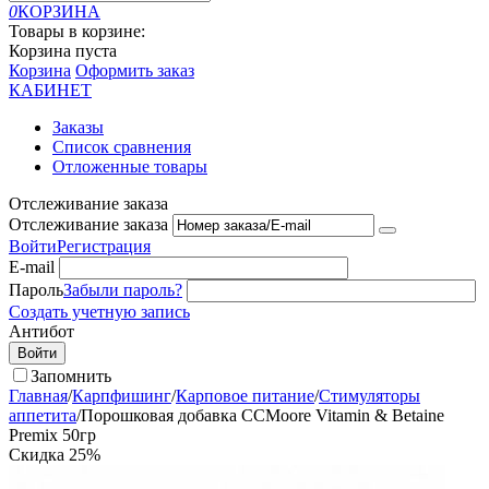
0
КОРЗИНА
Товары в корзине:
Корзина пуста
Корзина
Оформить заказ
КАБИНЕТ
Заказы
Список сравнения
Отложенные товары
Отслеживание заказа
Отслеживание заказа
Войти
Регистрация
E-mail
Пароль
Забыли пароль?
Создать учетную запись
Антибот
Войти
Запомнить
Главная
/
Карпфишинг
/
Карповое питание
/
Стимуляторы
аппетита
/
Порошковая добавка CCMoore Vitamin & Betaine
Premix 50гр
Скидка
25%