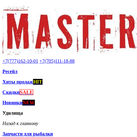
+7(777)162-10-01
+7(705)111-18-88
Ресейл
Хиты продаж
HIT
Скидки
SALE
Новинки
NEW
Удилища
Назад к главному
Запчасти для рыбалки