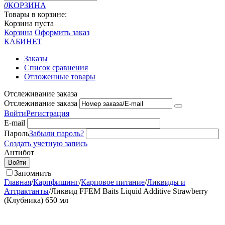
0
КОРЗИНА
Товары в корзине:
Корзина пуста
Корзина
Оформить заказ
КАБИНЕТ
Заказы
Список сравнения
Отложенные товары
Отслеживание заказа
Отслеживание заказа
Войти
Регистрация
E-mail
Пароль
Забыли пароль?
Создать учетную запись
Антибот
Войти
Запомнить
Главная
/
Карпфишинг
/
Карповое питание
/
Ликвиды и
Аттрактанты
/
Ликвид FFEM Baits Liquid Additive Strawberry
(Клубника) 650 мл