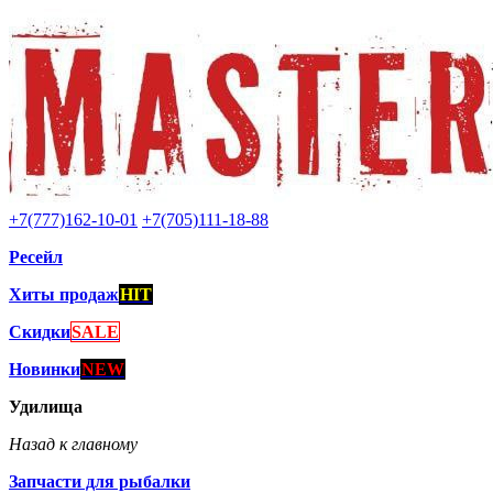
+7(777)162-10-01
+7(705)111-18-88
Ресейл
Хиты продаж
HIT
Скидки
SALE
Новинки
NEW
Удилища
Назад к главному
Запчасти для рыбалки