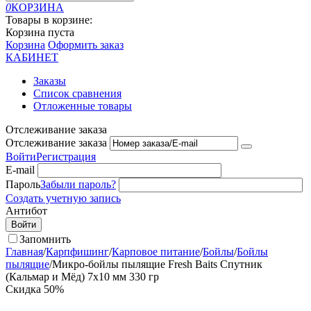
0
КОРЗИНА
Товары в корзине:
Корзина пуста
Корзина
Оформить заказ
КАБИНЕТ
Заказы
Список сравнения
Отложенные товары
Отслеживание заказа
Отслеживание заказа
Войти
Регистрация
E-mail
Пароль
Забыли пароль?
Создать учетную запись
Антибот
Войти
Запомнить
Главная
/
Карпфишинг
/
Карповое питание
/
Бойлы
/
Бойлы
пылящие
/
Микро-бойлы пылящие Fresh Baits Спутник
(Кальмар и Мёд) 7х10 мм 330 гр
Скидка
50%