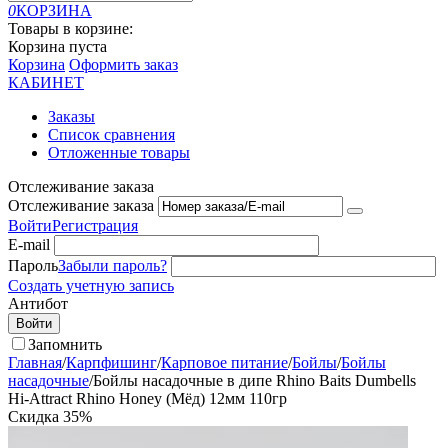
0
КОРЗИНА
Товары в корзине:
Корзина пуста
Корзина
Оформить заказ
КАБИНЕТ
Заказы
Список сравнения
Отложенные товары
Отслеживание заказа
Отслеживание заказа
Войти
Регистрация
E-mail
Пароль
Забыли пароль?
Создать учетную запись
Антибот
Войти
Запомнить
Главная
/
Карпфишинг
/
Карповое питание
/
Бойлы
/
Бойлы
насадочные
/
Бойлы насадочные в дипе Rhino Baits Dumbells
Hi-Attract Rhino Honey (Мёд) 12мм 110гр
Скидка
35%