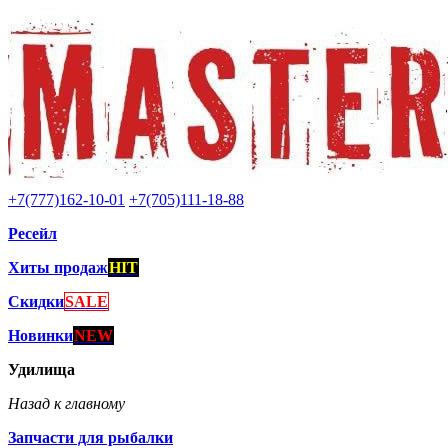
+7(777)162-10-01
+7(705)111-18-88
Ресейл
Хиты продаж
HIT
Скидки
SALE
Новинки
NEW
Удилища
Назад к главному
Запчасти для рыбалки