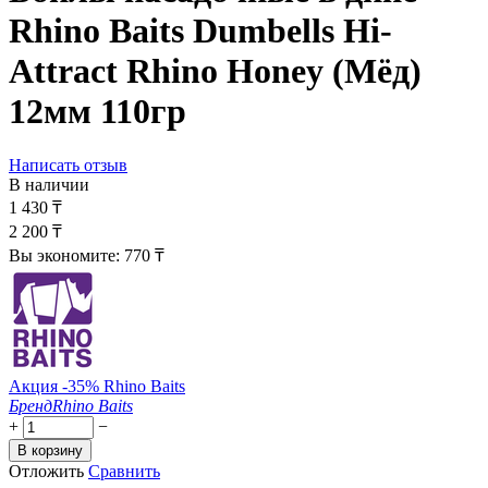
Rhino Baits Dumbells Hi-
Attract Rhino Honey (Мёд)
12мм 110гр
Написать отзыв
В наличии
1 430
₸
2 200
₸
Вы экономите:
770
₸
Акция -35% Rhino Baits
Бренд
Rhino Baits
+
−
В корзину
Отложить
Сравнить