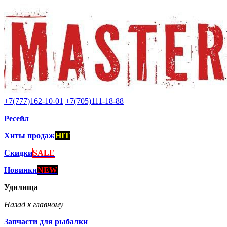
+7(777)162-10-01
+7(705)111-18-88
Ресейл
Хиты продаж
HIT
Скидки
SALE
Новинки
NEW
Удилища
Назад к главному
Запчасти для рыбалки