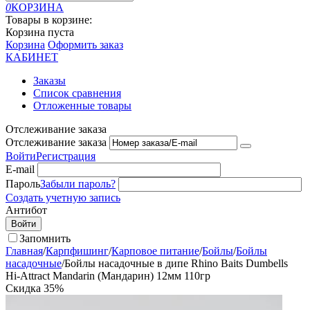
0
КОРЗИНА
Товары в корзине:
Корзина пуста
Корзина
Оформить заказ
КАБИНЕТ
Заказы
Список сравнения
Отложенные товары
Отслеживание заказа
Отслеживание заказа
Войти
Регистрация
E-mail
Пароль
Забыли пароль?
Создать учетную запись
Антибот
Войти
Запомнить
Главная
/
Карпфишинг
/
Карповое питание
/
Бойлы
/
Бойлы
насадочные
/
Бойлы насадочные в дипе Rhino Baits Dumbells
Hi-Attract Mandarin (Мандарин) 12мм 110гр
Скидка
35%