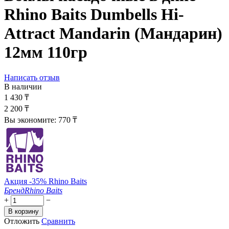
Rhino Baits Dumbells Hi-
Attract Mandarin (Мандарин)
12мм 110гр
Написать отзыв
В наличии
1 430
₸
2 200
₸
Вы экономите:
770
₸
Акция -35% Rhino Baits
Бренд
Rhino Baits
+
−
В корзину
Отложить
Сравнить