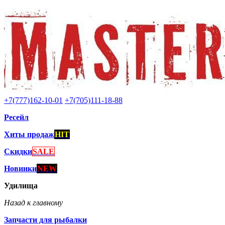
+7(777)162-10-01
+7(705)111-18-88
Ресейл
Хиты продаж
HIT
Скидки
SALE
Новинки
NEW
Удилища
Назад к главному
Запчасти для рыбалки