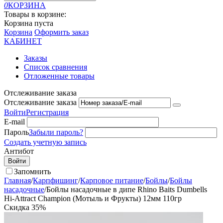
0
КОРЗИНА
Товары в корзине:
Корзина пуста
Корзина
Оформить заказ
КАБИНЕТ
Заказы
Список сравнения
Отложенные товары
Отслеживание заказа
Отслеживание заказа
Войти
Регистрация
E-mail
Пароль
Забыли пароль?
Создать учетную запись
Антибот
Войти
Запомнить
Главная
/
Карпфишинг
/
Карповое питание
/
Бойлы
/
Бойлы
насадочные
/
Бойлы насадочные в дипе Rhino Baits Dumbells
Hi-Attract Champion (Мотыль и Фрукты) 12мм 110гр
Скидка
35%