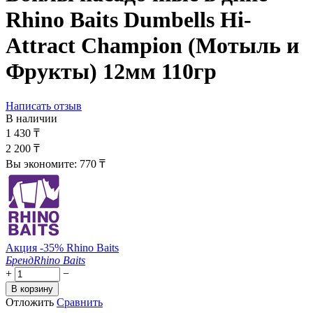
Rhino Baits Dumbells Hi-
Attract Champion (Мотыль и
Фрукты) 12мм 110гр
Написать отзыв
В наличии
1 430
₸
2 200
₸
Вы экономите:
770
₸
Акция -35% Rhino Baits
Бренд
Rhino Baits
+
−
В корзину
Отложить
Сравнить